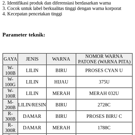
2. Identifikasi produk dan diferensiasi berdasarkan warna
3. Cocok untuk label berkualitas tinggi dengan warna korporat
4. Kecepatan pencetakan tinggi
Parameter teknik:
NOMOR WARNA
GAYA
JENIS
WARNA
PATONE (WARNA PITA)
W-
LILIN
BIRU
PROSES CYAN U
100B
W-
LILIN
HIJAU
375U
100G
W-
LILIN
MERAH
MERAH 032U
100R
M-
LILIN/RESIN
BIRU
2728C
200B
R-
DAMAR
BIRU
PROSES BIRU C
300B
R-
DAMAR
MERAH
1788C
300R