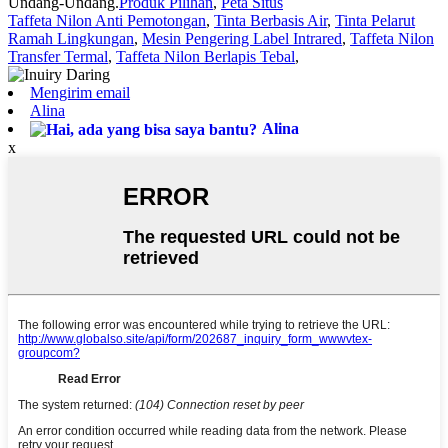
Undang-Undang.
Produk Pilihan
,
Peta Situs
Taffeta Nilon Anti Pemotongan
,
Tinta Berbasis Air
,
Tinta Pelarut
Ramah Lingkungan
,
Mesin Pengering Label Intrared
,
Taffeta Nilon
Transfer Termal
,
Taffeta Nilon Berlapis Tebal
,
Mengirim email
Alina
Alina
x