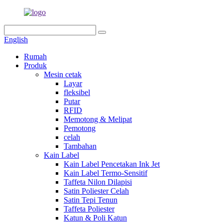
English
Rumah
Produk
Mesin cetak
Layar
fleksibel
Putar
RFID
Memotong & Melipat
Pemotong
celah
Tambahan
Kain Label
Kain Label Pencetakan Ink Jet
Kain Label Termo-Sensitif
Taffeta Nilon Dilapisi
Satin Poliester Celah
Satin Tepi Tenun
Taffeta Poliester
Katun & Poli Katun