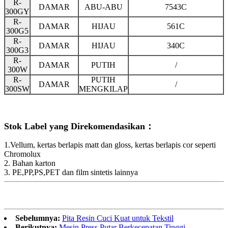
R-
DAMAR
ABU-ABU
7543C
300GY
R-
DAMAR
HIJAU
561C
300G5
R-
DAMAR
HIJAU
340C
300G3
R-
DAMAR
PUTIH
/
300W
R-
PUTIH
DAMAR
/
300SW
MENGKILAP
Stok Label yang Direkomendasikan：
1.Vellum, kertas berlapis matt dan gloss, kertas berlapis cor seperti
Chromolux
2. Bahan karton
3. PE,PP,PS,PET dan film sintetis lainnya
Sebelumnya:
Pita Resin Cuci Kuat untuk Tekstil
Berikutnya:
Mesin Press Putar Berkecepatan Tinggi