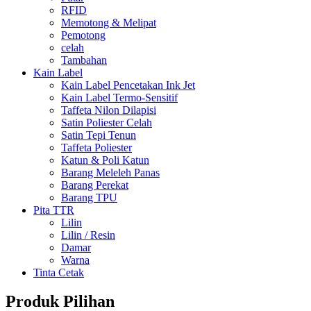
RFID
Memotong & Melipat
Pemotong
celah
Tambahan
Kain Label
Kain Label Pencetakan Ink Jet
Kain Label Termo-Sensitif
Taffeta Nilon Dilapisi
Satin Poliester Celah
Satin Tepi Tenun
Taffeta Poliester
Katun & Poli Katun
Barang Meleleh Panas
Barang Perekat
Barang TPU
Pita TTR
Lilin
Lilin / Resin
Damar
Warna
Tinta Cetak
Produk Pilihan