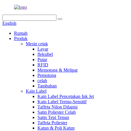
English
Rumah
Produk
Mesin cetak
Layar
fleksibel
Putar
RFID
Memotong & Melipat
Pemotong
celah
Tambahan
Kain Label
Kain Label Pencetakan Ink Jet
Kain Label Termo-Sensitif
Taffeta Nilon Dilapisi
Satin Poliester Celah
Satin Tepi Tenun
Taffeta Poliester
Katun & Poli Katun