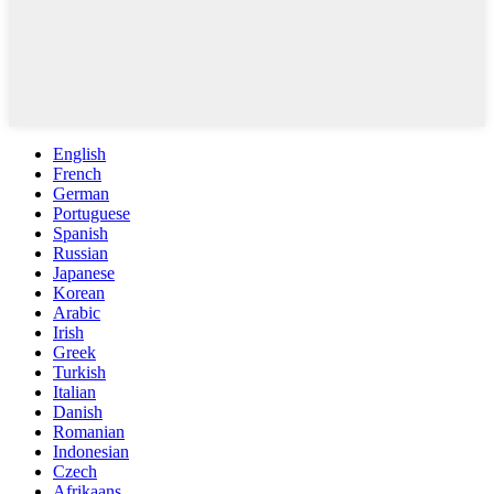
English
French
German
Portuguese
Spanish
Russian
Japanese
Korean
Arabic
Irish
Greek
Turkish
Italian
Danish
Romanian
Indonesian
Czech
Afrikaans