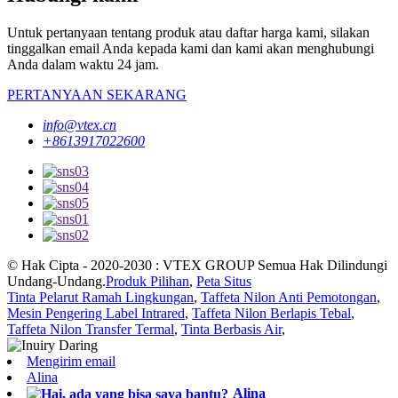
Untuk pertanyaan tentang produk atau daftar harga kami, silakan
tinggalkan email Anda kepada kami dan kami akan menghubungi
Anda dalam waktu 24 jam.
PERTANYAAN SEKARANG
info@vtex.cn
+8613917022600
© Hak Cipta - 2020-2030 : VTEX GROUP Semua Hak Dilindungi
Undang-Undang.
Produk Pilihan
,
Peta Situs
Tinta Pelarut Ramah Lingkungan
,
Taffeta Nilon Anti Pemotongan
,
Mesin Pengering Label Intrared
,
Taffeta Nilon Berlapis Tebal
,
Taffeta Nilon Transfer Termal
,
Tinta Berbasis Air
,
Mengirim email
Alina
Alina