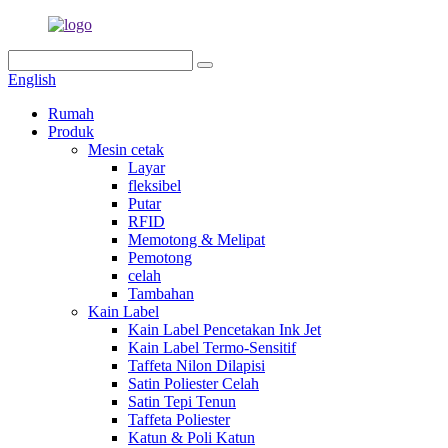
English
Rumah
Produk
Mesin cetak
Layar
fleksibel
Putar
RFID
Memotong & Melipat
Pemotong
celah
Tambahan
Kain Label
Kain Label Pencetakan Ink Jet
Kain Label Termo-Sensitif
Taffeta Nilon Dilapisi
Satin Poliester Celah
Satin Tepi Tenun
Taffeta Poliester
Katun & Poli Katun