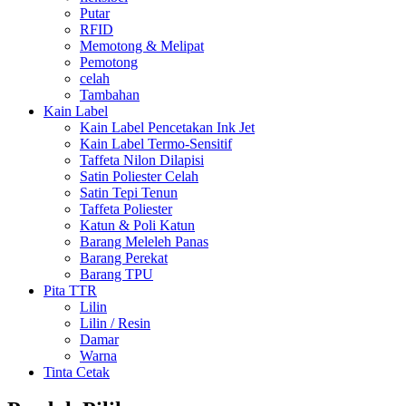
Putar
RFID
Memotong & Melipat
Pemotong
celah
Tambahan
Kain Label
Kain Label Pencetakan Ink Jet
Kain Label Termo-Sensitif
Taffeta Nilon Dilapisi
Satin Poliester Celah
Satin Tepi Tenun
Taffeta Poliester
Katun & Poli Katun
Barang Meleleh Panas
Barang Perekat
Barang TPU
Pita TTR
Lilin
Lilin / Resin
Damar
Warna
Tinta Cetak