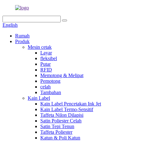
English
Rumah
Produk
Mesin cetak
Layar
fleksibel
Putar
RFID
Memotong & Melipat
Pemotong
celah
Tambahan
Kain Label
Kain Label Pencetakan Ink Jet
Kain Label Termo-Sensitif
Taffeta Nilon Dilapisi
Satin Poliester Celah
Satin Tepi Tenun
Taffeta Poliester
Katun & Poli Katun