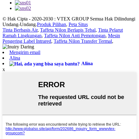
© Hak Cipta - 2020-2030 : VTEX GROUP Semua Hak Dilindungi
Undang-Undang.
Produk Pilihan
,
Peta Situs
Tinta Berbasis Air
,
Taffeta Nilon Berlapis Tebal
,
Tinta Pelarut
Ramah Lingkungan
,
Taffeta Nilon Anti Pemotongan
,
Mesin
Pengering Label Intrared
,
Taffeta Nilon Transfer Termal
,
Mengirim email
Alina
Alina
x