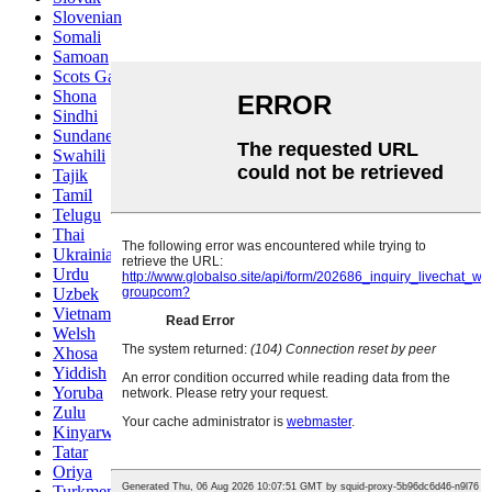
Slovenian
Somali
Samoan
Scots Gaelic
Shona
Sindhi
Sundanese
Swahili
Tajik
Tamil
Telugu
Thai
Ukrainian
Urdu
Uzbek
Vietnamese
Welsh
Xhosa
Yiddish
Yoruba
Zulu
Kinyarwanda
Tatar
Oriya
Turkmen