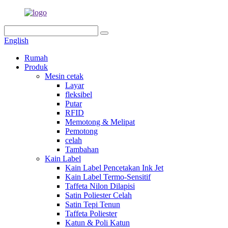
English
Rumah
Produk
Mesin cetak
Layar
fleksibel
Putar
RFID
Memotong & Melipat
Pemotong
celah
Tambahan
Kain Label
Kain Label Pencetakan Ink Jet
Kain Label Termo-Sensitif
Taffeta Nilon Dilapisi
Satin Poliester Celah
Satin Tepi Tenun
Taffeta Poliester
Katun & Poli Katun